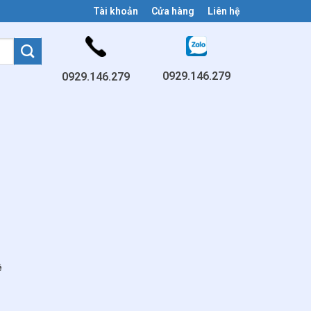
Tài khoản
Cửa hàng
Liên hệ
0929.146.279
0929.146.279
ệ