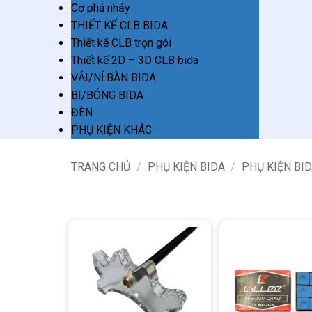
Cơ phá nhảy
THIẾT KẾ CLB BIDA
Thiết kế CLB trọn gói
Thiết kế 2D – 3D CLB bida
VẢI/NỈ BÀN BIDA
BI/BÓNG BIDA
ĐÈN
PHỤ KIỆN KHÁC
TRANG CHỦ
/
PHỤ KIỆN BIDA
/
PHỤ KIỆN BI