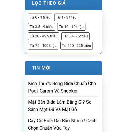
LỌC THEO GIÁ
Từ 0 - 1 triệu
Từ 1 - 3 triệu
Từ 3.5 - 9 triệu
Từ 10 - 19 triệu
Từ 20 - 49.9 triệu
Từ 50 - 75 triệu
Từ 75 - 100 triệu
Từ 110 - 225 triệu
TIN MỚI
Kích Thước Bóng Bida Chuẩn Cho
Pool, Carom Và Snooker
Mặt Bàn Bida Làm Bằng Gì? So
Sánh Mặt Đá Và Mặt Gỗ
Cây Cơ Bida Dài Bao Nhiêu? Cách
Chọn Chuẩn Vừa Tay