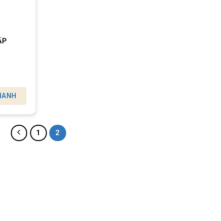
ẤP
HANH
1
2