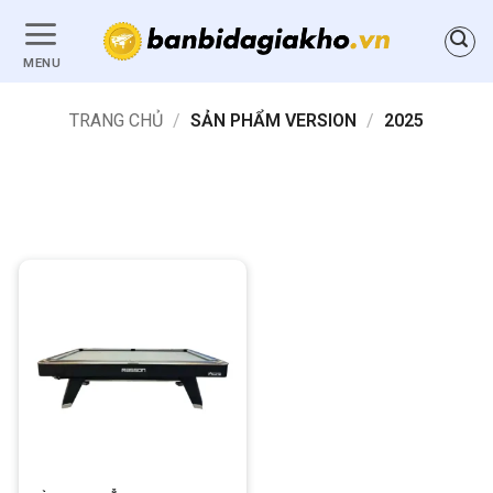
Bỏ
qua
MENU
nội
dung
TRANG CHỦ
/
SẢN PHẨM VERSION
/
2025