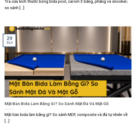
Tra cứu kích thước bóng bida pool, carom 3 băng, phăng và snooker;
so sánh [...]
29
Th7
Mặt Bàn Bida Làm Bằng Gì? So Sánh Mặt Đá Và Mặt Gỗ
Mặt bàn bida làm bằng gì? So sánh MDF, composite và đá tự nhiên về
[...]