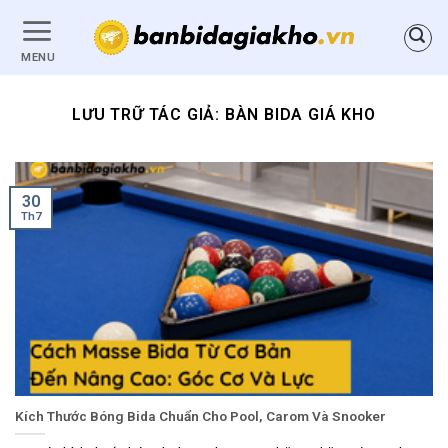
Bỏ
qua
MENU
nội
dung
LƯU TRỮ TÁC GIẢ:
BÀN BIDA GIÁ KHO
30
Th7
Kích Thước Bóng Bida Chuẩn Cho Pool, Carom Và Snooker