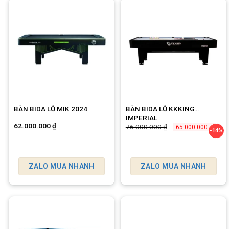
BÀN BIDA LỖ MIK 2024
BÀN BIDA LỖ KKKING
IMPERIAL
62.000.000
₫
Giá
Giá
76.000.000
₫
65.000.000
₫
-14%
gốc
hiện
là:
tại
76.000.000 ₫.
là:
65.0
ZALO MUA NHANH
ZALO MUA NHANH