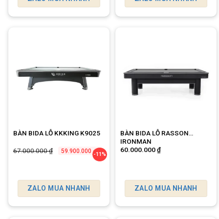
BÀN BIDA LỖ KKKING K9025
BÀN BIDA LỖ RASSON
IRONMAN
Giá
Giá
60.000.000
₫
67.000.000
₫
59.900.000
₫
-11%
gốc
hiện
là:
tại
67.000.000 ₫.
là:
59.900.000 ₫.
ZALO MUA NHANH
ZALO MUA NHANH