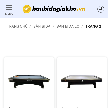
Bỏ
qua
MENU
nội
dung
TRANG CHỦ
/
BÀN BIDA
/
BÀN BIDA LỖ
/
TRANG 2