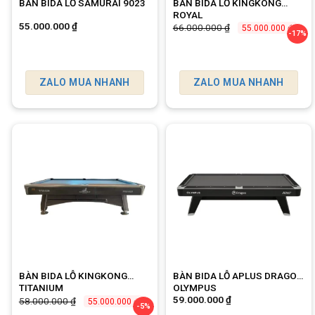
BÀN BIDA LỖ SAMURAI 9023
BÀN BIDA LỖ KINGKONG
ROYAL
55.000.000
₫
66.000.000
₫
55.000.000
₫
-17%
ZALO MUA NHANH
ZALO MUA NHANH
BÀN BIDA LỖ KINGKONG
BÀN BIDA LỖ APLUS DRAGON
TITANIUM
OLYMPUS
Giá
Giá
59.000.000
₫
58.000.000
₫
55.000.000
₫
-5%
gốc
hiện