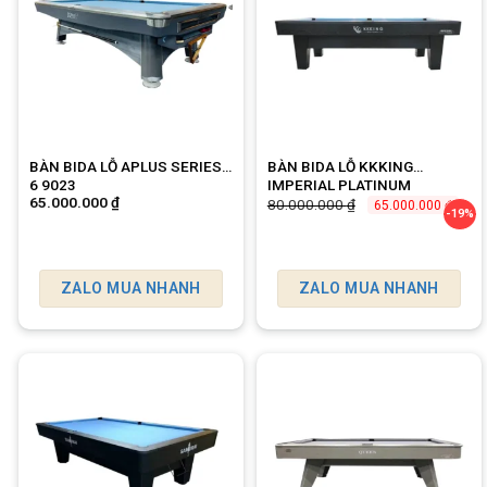
BÀN BIDA LỖ APLUS SERIES
BÀN BIDA LỖ KKKING
6 9023
IMPERIAL PLATINUM
65.000.000
₫
Giá
Giá
80.000.000
₫
65.000.000
₫
-19%
gốc
hiện
là:
tại
80.000.000 ₫.
là:
65.0
ZALO MUA NHANH
ZALO MUA NHANH