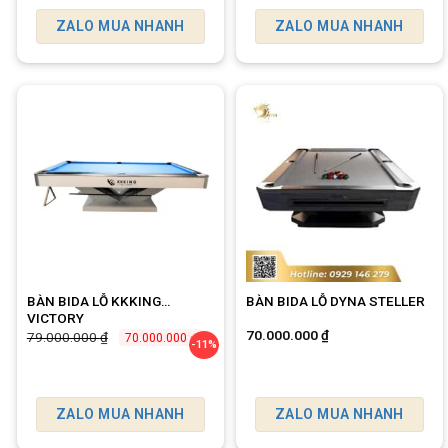
ZALO MUA NHANH
ZALO MUA NHANH
BÀN BIDA LỖ KKKING
BÀN BIDA LỖ DYNA STELLER
VICTORY
Giá
Giá
70.000.000
₫
79.000.000
₫
70.000.000
₫
-11%
gốc
hiện
là:
tại
79.000.000 ₫.
là:
70.000.000 ₫.
ZALO MUA NHANH
ZALO MUA NHANH