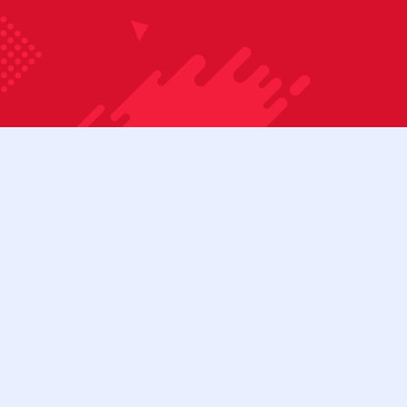
Bỏ qua nội dung
08:00 - 17:00
Tài khoản
Cửa hàng
Liên hệ
Danh mục sản phẩm
BÀN BIDA 3C
BÀN BIDA 3C (CŨ)
BÀN BIDA LÍP
BÀN BIDA LÍP (CŨ)
Menu
BÀN BIDA LỖ
BÀN BIDA LỖ (CŨ)
BÀN BI LẮC
CƠ BIDA
Tìm kiếm:
Cơ bida 3 băng
Cơ bida lỗ