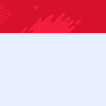
Bỏ qua nội dung
08:00 - 17:00
Tài khoản
Cửa hàng
Liên hệ
Danh mục sản phẩm
BÀN BIDA 3C
BÀN BIDA 3C (CŨ)
BÀN BIDA LÍP
BÀN BIDA LÍP (CŨ)
Menu
BÀN BIDA LỖ
BÀN BIDA LỖ (CŨ)
BÀN BI LẮC
CƠ BIDA
Tìm kiếm:
Cơ bida 3 băng
Cơ bida lỗ