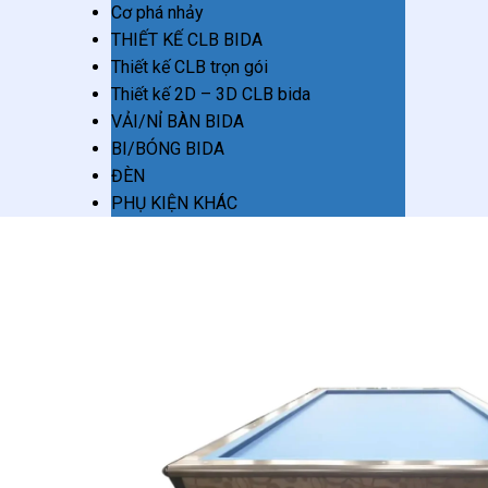
Cơ phá nhảy
THIẾT KẾ CLB BIDA
Thiết kế CLB trọn gói
Thiết kế 2D – 3D CLB bida
VẢI/NỈ BÀN BIDA
BI/BÓNG BIDA
ĐÈN
PHỤ KIỆN KHÁC