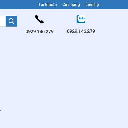
Tài khoản
Cửa hàng
Liên hệ
0929.146.279
0929.146.279
ệ