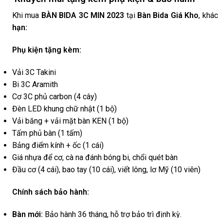
Khi mua
BÀN BIDA 3C MIN 2023
tại
Bàn Bida Giá Kho
, khá
hạn:
Phụ kiện tặng kèm:
Vải 3C Takini
Bi 3C Aramith
Cơ 3C phủ carbon (4 cây)
Đèn LED khung chữ nhật (1 bộ)
Vải băng + vải mặt bàn KEN (1 bộ)
Tấm phủ bàn (1 tấm)
Bảng điểm kính + ốc (1 cái)
Giá nhựa để cơ, cà na đánh bóng bi, chổi quét bàn
Đầu cơ (4 cái), bao tay (10 cái), viết lông, lơ Mỹ (10 viên)
Chính sách bảo hành:
Bàn mới:
Bảo hành 36 tháng, hỗ trợ bảo trì định kỳ.