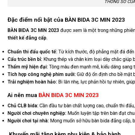
THÔNG SỐ CỦA 
Đặc điểm nổi bật của BÀN BIDA 3C MIN 2023
BÀN BIDA 3C MIN 2023
được xem là một trong những phiên
thiết kế đẳng cấp
.
Chuẩn thi đấu quốc tế:
Từ kích thước, độ phẳng mặt đá đến 
Cấu trúc bền bỉ:
Khung thép và chân kim loại dày chắc giúp bà
Thẩm mỹ hiện đại:
Tông màu đen mạnh mẽ, kiểu dáng sang trọ
Tích hợp công nghệ phim sưởi:
Giữ độ ổn định cho bề mặt 
Trải nghiệm hoàn hảo:
Bi lăn nhẹ, lực phản hồi tự nhiên, gi
Ai nên mua
BÀN BIDA 3C MIN 2023
Chủ CLB bida:
Cần đầu tư bàn chất lượng cao, chuẩn thi đấu, 
Người chơi chuyên nghiệp:
Muốn luyện tập trên bàn đạt chu
Người chơi tại nhà:
Mong muốn sở hữu bàn bida đẳng cấp, bền b
Khuyến mãi tặng kèm phụ kiện & bảo hành