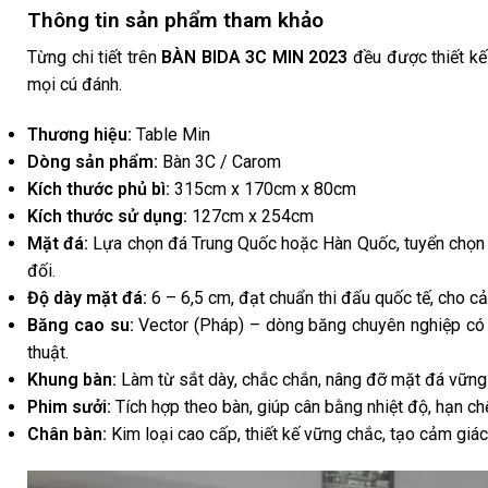
Thông tin sản phẩm tham khảo
Từng chi tiết trên
BÀN BIDA 3C MIN 2023
đều được thiết kế 
mọi cú đánh.
Thương hiệu:
Table Min
Dòng sản phẩm:
Bàn 3C / Carom
Kích thước phủ bì:
315cm x 170cm x 80cm
Kích thước sử dụng:
127cm x 254cm
Mặt đá:
Lựa chọn đá Trung Quốc hoặc Hàn Quốc, tuyển chọn k
đối.
Độ dày mặt đá:
6 – 6,5 cm, đạt chuẩn thi đấu quốc tế, cho cả
Băng cao su:
Vector (Pháp) – dòng băng chuyên nghiệp có đ
thuật.
Khung bàn:
Làm từ sắt dày, chắc chắn, nâng đỡ mặt đá vững 
Phim sưởi:
Tích hợp theo bàn, giúp cân bằng nhiệt độ, hạn c
Chân bàn:
Kim loại cao cấp, thiết kế vững chắc, tạo cảm giác