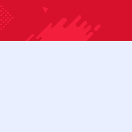
Bỏ qua nội dung
08:00 - 17:00
Tài khoản
Cửa hàng
Liên hệ
Danh mục sản phẩm
BÀN BIDA 3C
BÀN BIDA 3C (CŨ)
BÀN BIDA LÍP
BÀN BIDA LÍP (CŨ)
Menu
BÀN BIDA LỖ
BÀN BIDA LỖ (CŨ)
BÀN BI LẮC
CƠ BIDA
Tìm kiếm:
Cơ bida 3 băng
Cơ bida lỗ