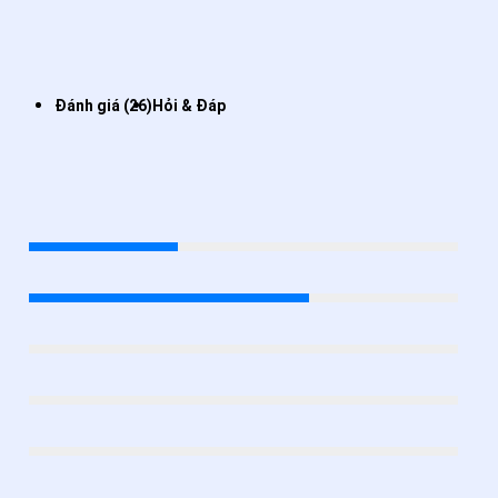
Đánh giá (26)
Hỏi & Đáp
Đánh giá BI LỖ ĐÀI LOAN - YANMEIYA
4.4
/5
5★
34.6%
4★
65.4%
3★
0%
2★
0%
1★
0%