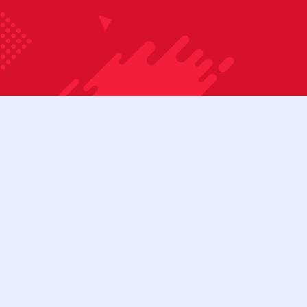
Bỏ qua nội dung
08:00 - 17:00
Tài khoản
Cửa hàng
Liên hệ
Danh mục sản phẩm
BÀN BIDA 3C
BÀN BIDA 3C (CŨ)
BÀN BIDA LÍP
BÀN BIDA LÍP (CŨ)
Menu
BÀN BIDA LỖ
BÀN BIDA LỖ (CŨ)
BÀN BI LẮC
CƠ BIDA
Tìm kiếm:
Cơ bida 3 băng
Cơ bida lỗ