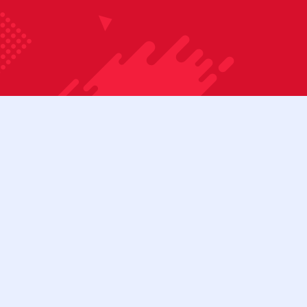
Bỏ qua nội dung
08:00 - 17:00
Tài khoản
Cửa hàng
Liên hệ
Danh mục sản phẩm
BÀN BIDA 3C
BÀN BIDA 3C (CŨ)
BÀN BIDA LÍP
BÀN BIDA LÍP (CŨ)
Menu
BÀN BIDA LỖ
BÀN BIDA LỖ (CŨ)
BÀN BI LẮC
CƠ BIDA
Tìm kiếm:
Cơ bida 3 băng
Cơ bida lỗ