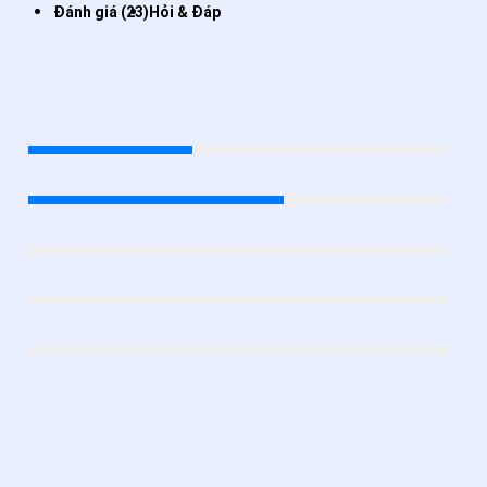
Đánh giá (23)
Hỏi & Đáp
Đánh giá CƠ BIDA LỖ PHỦ CARBON PREOAI
4.4
/5
5★
39.1%
4★
60.9%
3★
0%
2★
0%
1★
0%
23 đánh giá
TrangMoon
★★★★