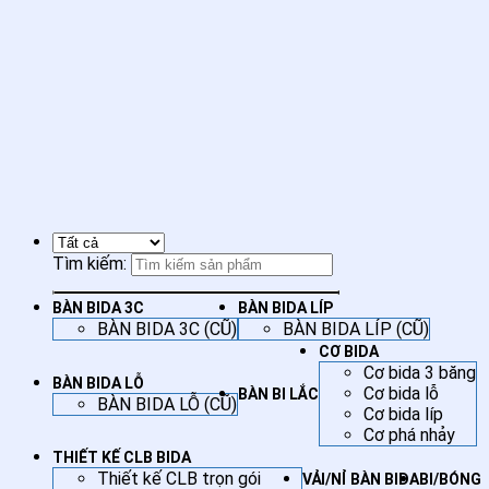
Hệ thống cửa hàng Bàn Bida Giá Kho
55 Hoa Cúc, KDC Hiệp Thành, Thành phố Hồ Chí Minh
CÔNG TY HOÀNG ANH NAM GROUP
Điện thoại:
0938858829
Tìm kiếm:
BÀN BIDA 3C
BÀN BIDA LÍP
BÀN BIDA 3C (CŨ)
BÀN BIDA LÍP (CŨ)
CƠ BIDA
Cơ bida 3 băng
BÀN BIDA LỖ
Cơ bida lỗ
BÀN BI LẮC
BÀN BIDA LỖ (CŨ)
Cơ bida líp
Cơ phá nhảy
THIẾT KẾ CLB BIDA
Thiết kế CLB trọn gói
VẢI/NỈ BÀN BIDA
BI/BÓNG 