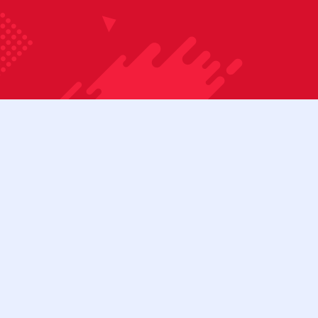
Bỏ qua nội dung
08:00 - 17:00
Tài khoản
Cửa hàng
Liên hệ
Danh mục sản phẩm
BÀN BIDA 3C
BÀN BIDA 3C (CŨ)
BÀN BIDA LÍP
BÀN BIDA LÍP (CŨ)
Menu
BÀN BIDA LỖ
BÀN BIDA LỖ (CŨ)
BÀN BI LẮC
CƠ BIDA
Tìm kiếm:
Cơ bida 3 băng
Cơ bida lỗ