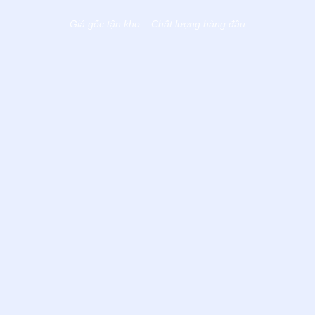
CHÍNH HÃNG
Giá gốc tận kho – Chất lượng hàng đầu
Đừng bỏ lỡ những
ưu đãi đặc biệt
đang diễn ra tại
Banbidagiakho.vn
HOTLINE HỖ TRỢ 24/7
0929 146 279
XEM SẢN PHẨM TẠI
🌐
banbidagiakho.vn
Kho:
55 Hoa Cúc, KDC Hiệp Thành, TP. Hồ
📍
Chí Minh
Đặt hàng ngay – Số lượng có hạn, ưu tiên đơn đặt sớm!