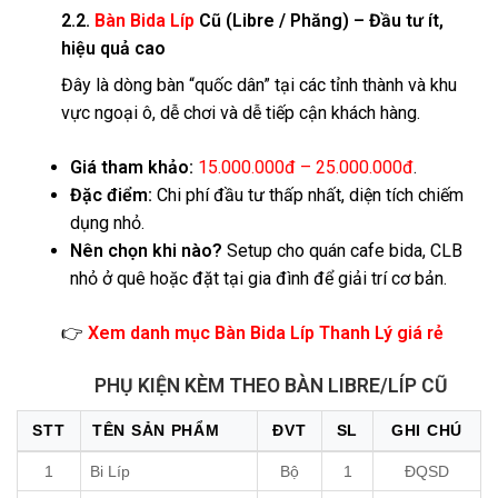
2.2.
Bàn Bida Líp
Cũ (Libre / Phăng) – Đầu tư ít,
hiệu quả cao
Đây là dòng bàn “quốc dân” tại các tỉnh thành và khu
vực ngoại ô, dễ chơi và dễ tiếp cận khách hàng.
Giá tham khảo:
15.000.000đ – 25.000.000đ
.
Đặc điểm:
Chi phí đầu tư thấp nhất, diện tích chiếm
dụng nhỏ.
Nên chọn khi nào?
Setup cho quán cafe bida, CLB
nhỏ ở quê hoặc đặt tại gia đình để giải trí cơ bản.
👉
Xem danh mục Bàn Bida Líp Thanh Lý giá rẻ
PHỤ KIỆN KÈM THEO BÀN LIBRE/LÍP CŨ
STT
TÊN SẢN PHẨM
ĐVT
SL
GHI CHÚ
1
Bi Líp
Bộ
1
ĐQSD