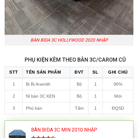
BÀN BIDA 3C HOLLYWOOD 2020 NHẬP
PHỤ KIỆN KÈM THEO BÀN 3C/CAROM CŨ
STT
TÊN SẢN PHẨM
ĐVT
SL
GHI CHÚ
1
Bi Bi Aramith
Bộ
1
90%
2
Nỉ bàn 3C KEN
Bộ
1
Mới
3
Phủ bàn
Tấm
1
ĐQSD
BÀN BIDA 3C MIN 2010 NHẬP