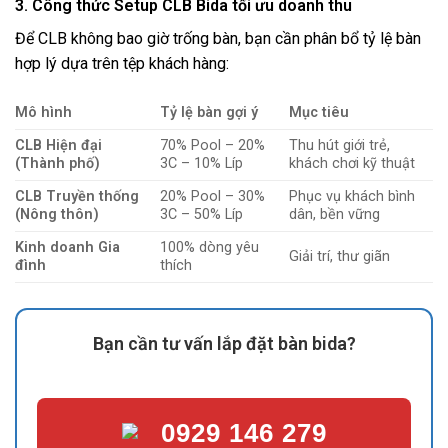
3. Công thức Setup CLB Bida tối ưu doanh thu
Để CLB không bao giờ trống bàn, bạn cần phân bổ tỷ lệ bàn
hợp lý dựa trên tệp khách hàng:
Mô hình
Tỷ lệ bàn gợi ý
Mục tiêu
CLB Hiện đại
70% Pool – 20%
Thu hút giới trẻ,
(Thành phố)
3C – 10% Líp
khách chơi kỹ thuật
CLB Truyền thống
20% Pool – 30%
Phục vụ khách bình
(Nông thôn)
3C – 50% Líp
dân, bền vững
Kinh doanh Gia
100% dòng yêu
Giải trí, thư giãn
đình
thích
Bạn cần tư vấn lắp đặt bàn bida?
0929 146 279