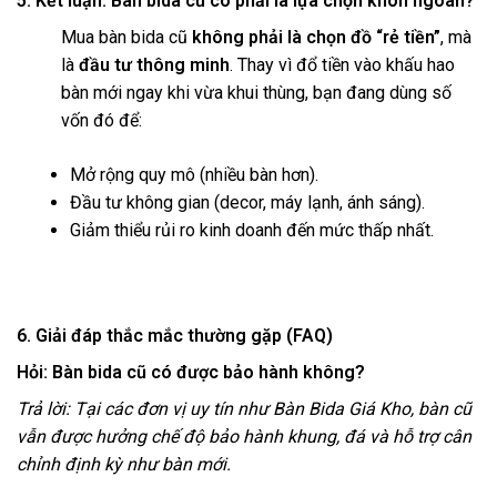
5. Kết luận: Bàn bida cũ có phải là lựa chọn khôn ngoan?
Mua bàn bida cũ
không phải là chọn đồ “rẻ tiền”
, mà
là
đầu tư thông minh
. Thay vì đổ tiền vào khấu hao
bàn mới ngay khi vừa khui thùng, bạn đang dùng số
vốn đó để:
Mở rộng quy mô (nhiều bàn hơn).
Đầu tư không gian (decor, máy lạnh, ánh sáng).
Giảm thiểu rủi ro kinh doanh đến mức thấp nhất.
6. Giải đáp thắc mắc thường gặp (FAQ)
Hỏi: Bàn bida cũ có được bảo hành không?
Trả lời: Tại các đơn vị uy tín như Bàn Bida Giá Kho, bàn cũ
vẫn được hưởng chế độ bảo hành khung, đá và hỗ trợ cân
chỉnh định kỳ như bàn mới.