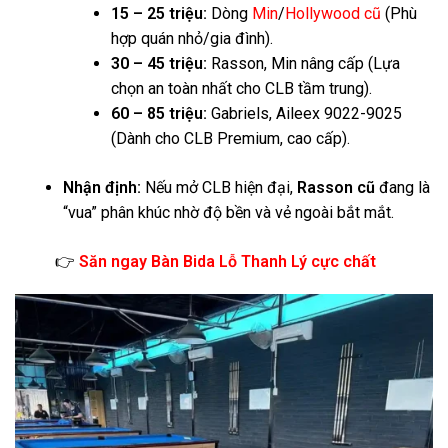
15 – 25 triệu:
Dòng
Min
/
Hollywood cũ
(Phù
hợp quán nhỏ/gia đình).
30 – 45 triệu:
Rasson, Min nâng cấp (Lựa
chọn an toàn nhất cho CLB tầm trung).
60 – 85 triệu:
Gabriels, Aileex 9022-9025
(Dành cho CLB Premium, cao cấp).
Nhận định:
Nếu mở CLB hiện đại,
Rasson cũ
đang là
“vua” phân khúc nhờ độ bền và vẻ ngoài bắt mắt.
👉
Săn ngay Bàn Bida Lỗ Thanh Lý cực chất