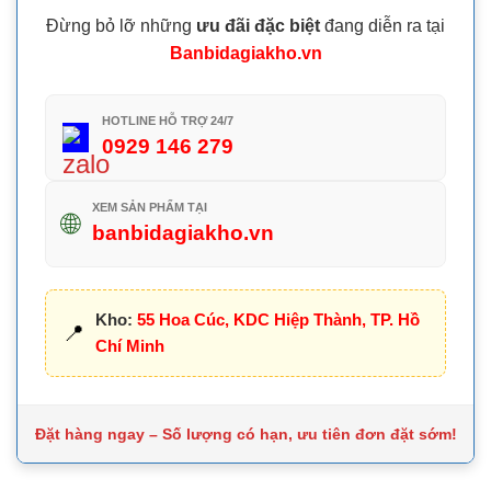
Đừng bỏ lỡ những
ưu đãi đặc biệt
đang diễn ra tại
Banbidagiakho.vn
HOTLINE HỖ TRỢ 24/7
0929 146 279
XEM SẢN PHẨM TẠI
🌐
banbidagiakho.vn
Kho:
55 Hoa Cúc, KDC Hiệp Thành, TP. Hồ
📍
Chí Minh
Đặt hàng ngay – Số lượng có hạn, ưu tiên đơn đặt sớm!