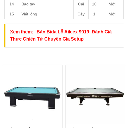
14
Bao tay
Cái
10
Mới
15
Viết lông
Cây
1
Mới
Xem thêm:
Bàn Bida Lỗ Aileex 9019: Đánh Giá
Thực Chiến Từ Chuyên Gia Setup