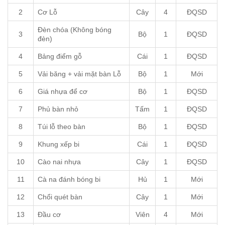
2
Cơ Lỗ
Cây
4
ĐQSD
Đèn chóa (Không bóng
3
Bộ
1
ĐQSD
đèn)
4
Bảng điểm gỗ
Cái
1
ĐQSD
5
Vải băng + vải mặt bàn Lỗ
Bộ
1
Mới
6
Giá nhựa để cơ
Bộ
1
ĐQSD
7
Phủ bàn nhỏ
Tấm
1
ĐQSD
8
Túi lỗ theo bàn
Bộ
1
ĐQSD
9
Khung xếp bi
Cái
1
ĐQSD
10
Cào nai nhựa
Cây
1
ĐQSD
11
Cà na đánh bóng bi
Hủ
1
Mới
12
Chổi quét bàn
Cây
1
Mới
13
Đầu cơ
Viên
4
Mới