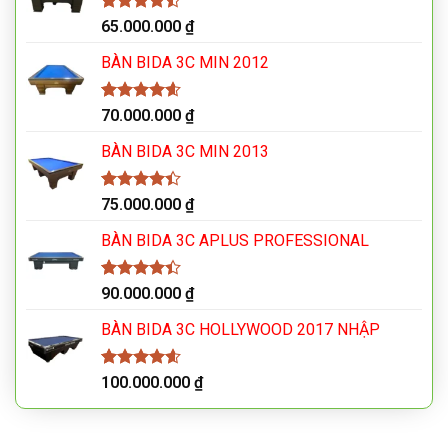
4.42
33
trên
65.000.000
₫
5 dựa
trên
đánh
BÀN BIDA 3C MIN 2012
giá
4.54
24
trên
70.000.000
₫
5 dựa trên
đánh giá
BÀN BIDA 3C MIN 2013
4.41
29
trên
75.000.000
₫
5 dựa
trên
đánh
BÀN BIDA 3C APLUS PROFESSIONAL
giá
4.41
32
trên
90.000.000
₫
5 dựa
trên
đánh
BÀN BIDA 3C HOLLYWOOD 2017 NHẬP
giá
4.56
27
trên
100.000.000
₫
5 dựa trên
đánh giá