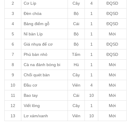
2
Cơ Líp
Cây
4
ĐQSD
3
Đèn chóa
Bộ
1
ĐQSD
4
Bảng điểm gỗ
Cái
1
ĐQSD
5
Nỉ bàn Líp
Bộ
1
Mới
6
Giá nhựa để cơ
Bộ
1
ĐQSD
7
Phủ bàn nhỏ
Tấm
1
ĐQSD
8
Cà na đánh bóng bi
Hủ
1
Mới
9
Chổi quét bàn
Cây
1
Mới
10
Đầu cơ
Viên
4
Mới
11
Bao tay
Cái
10
Mới
12
Viết lông
Cây
1
Mới
13
Lơ xám/xanh
Viên
10
Mới