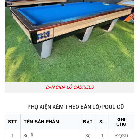
BÀN BIDA LỖ GABRIELS
PHỤ KIỆN KÈM THEO BÀN LỖ/POOL CŨ
GHI
STT
TÊN SẢN PHẨM
ĐVT
SL
CHÚ
1
Bi Lỗ
Bộ
1
ĐQSD