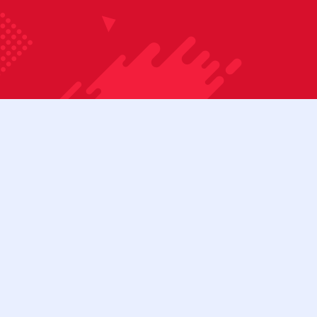
Bỏ qua nội dung
08:00 - 17:00
Tài khoản
Cửa hàng
Liên hệ
Danh mục sản phẩm
BÀN BIDA 3C
BÀN BIDA 3C (CŨ)
BÀN BIDA LÍP
BÀN BIDA LÍP (CŨ)
Menu
BÀN BIDA LỖ
BÀN BIDA LỖ (CŨ)
BÀN BI LẮC
CƠ BIDA
Tìm kiếm:
Cơ bida 3 băng
Cơ bida lỗ