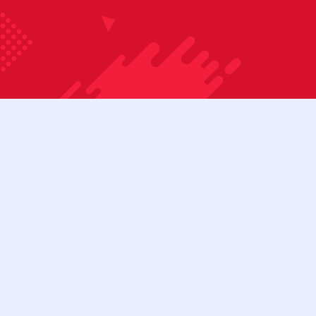
Bỏ qua nội dung
08:00 - 17:00
Tài khoản
Cửa hàng
Liên hệ
Danh mục sản phẩm
BÀN BIDA 3C
BÀN BIDA 3C (CŨ)
BÀN BIDA LÍP
BÀN BIDA LÍP (CŨ)
Menu
BÀN BIDA LỖ
BÀN BIDA LỖ (CŨ)
BÀN BI LẮC
CƠ BIDA
Tìm kiếm:
Cơ bida 3 băng
Cơ bida lỗ