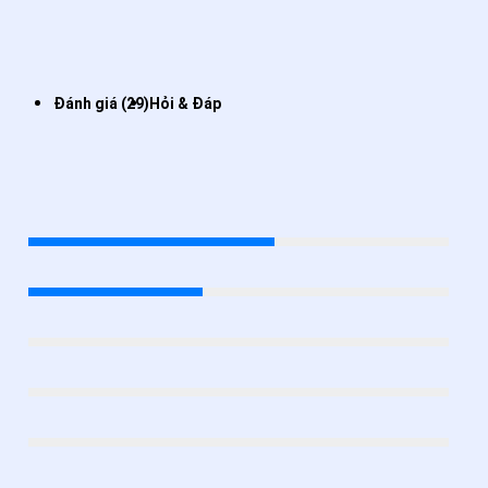
Đánh giá (29)
Hỏi & Đáp
Đánh giá BI BỈ ARAMITH TV PRO
4.6
/5
5★
58.6%
4★
41.4%
3★
0%
2★
0%
1★
0%