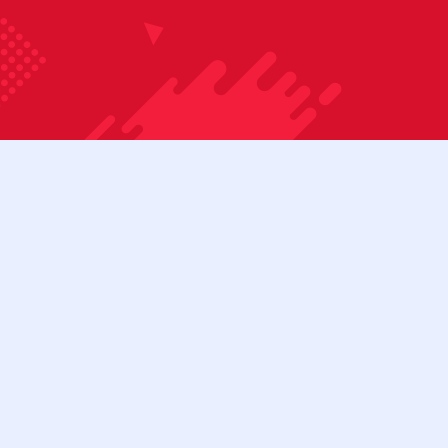
Bỏ qua nội dung
08:00 - 17:00
Tài khoản
Cửa hàng
Liên hệ
Danh mục sản phẩm
BÀN BIDA 3C
BÀN BIDA 3C (CŨ)
BÀN BIDA LÍP
BÀN BIDA LÍP (CŨ)
Menu
BÀN BIDA LỖ
BÀN BIDA LỖ (CŨ)
BÀN BI LẮC
CƠ BIDA
Tìm kiếm:
Cơ bida 3 băng
Cơ bida lỗ