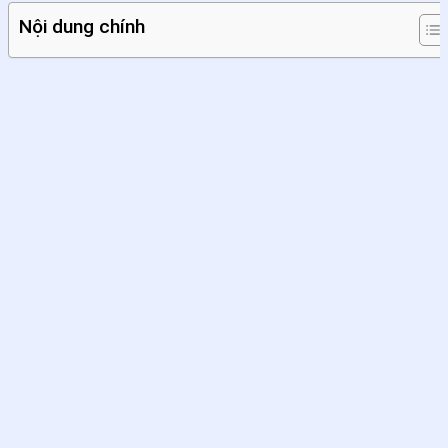
Nội dung chính